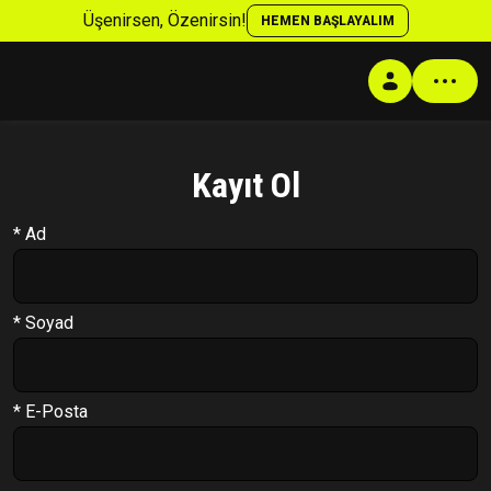
Üşenirsen, Özenirsin!
HEMEN BAŞLAYALIM
Kayıt Ol
Profil
* Ad
Antrenman Programı
Beslenme Programı
Supplement Programı
* Soyad
Soru Cevap
Takip Sistemi
* E-Posta
PT Formu
Paketler