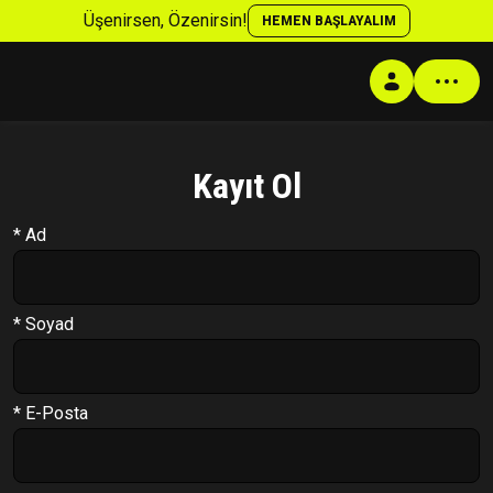
Üşenirsen, Özenirsin!
HEMEN BAŞLAYALIM
Kayıt Ol
Profil
* Ad
Antrenman Programı
Beslenme Programı
Supplement Programı
* Soyad
Soru Cevap
Takip Sistemi
* E-Posta
PT Formu
Paketler