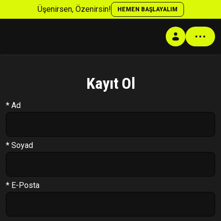
Üşenirsen, Özenirsin!
HEMEN BAŞLAYALIM
Kayıt Ol
Profil
* Ad
Antrenman Programı
Beslenme Programı
Supplement Programı
* Soyad
Soru Cevap
Takip Sistemi
* E-Posta
PT Formu
Paketler