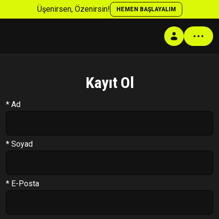
Üşenirsen, Özenirsin!
HEMEN BAŞLAYALIM
Kayıt Ol
Profil
* Ad
Antrenman Programı
Beslenme Programı
Supplement Programı
* Soyad
Soru Cevap
Takip Sistemi
* E-Posta
PT Formu
Paketler