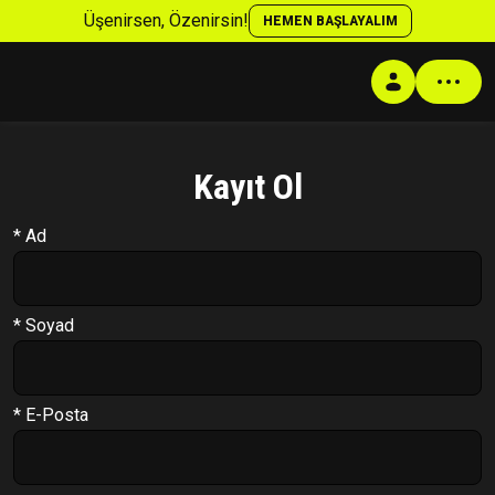
Üşenirsen, Özenirsin!
HEMEN BAŞLAYALIM
Kayıt Ol
Profil
* Ad
Antrenman Programı
Beslenme Programı
Supplement Programı
* Soyad
Soru Cevap
Takip Sistemi
* E-Posta
PT Formu
Paketler