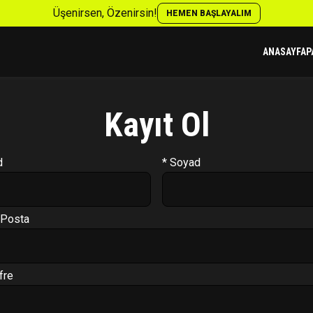
Üşenirsen, Özenirsin!
HEMEN BAŞLAYALIM
ANASAYFA
P
Kayıt Ol
d
* Soyad
-Posta
fre