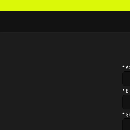
Profil
Antrenman Programı
* A
Beslenme Programı
Supplement Programı
* E
Soru Cevap
Takip Sistemi
* Şi
PT Formu
Paketler