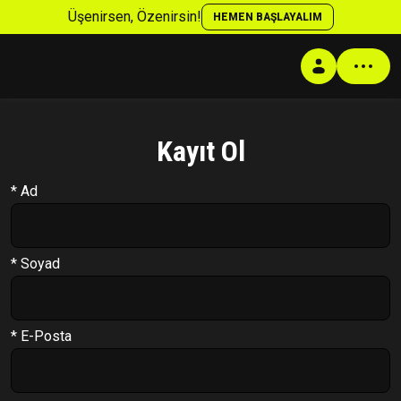
Üşenirsen, Özenirsin!
HEMEN BAŞLAYALIM
Kayıt Ol
Profil
* Ad
Antrenman Programı
Beslenme Programı
Supplement Programı
* Soyad
Soru Cevap
Takip Sistemi
* E-Posta
PT Formu
Paketler