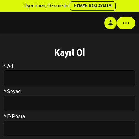
Üşenirsen, Özenirsin!
HEMEN BAŞLAYALIM
Kayıt Ol
Profil
* Ad
Antrenman Programı
Beslenme Programı
Supplement Programı
* Soyad
Soru Cevap
Takip Sistemi
* E-Posta
PT Formu
Paketler