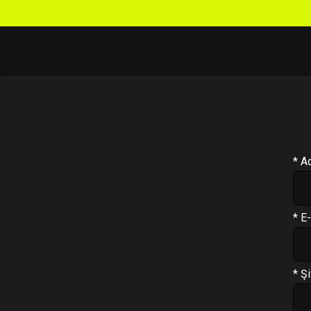
Profil
Antrenman Programı
* A
Beslenme Programı
Supplement Programı
* E
Soru Cevap
Takip Sistemi
* Şi
PT Formu
Paketler