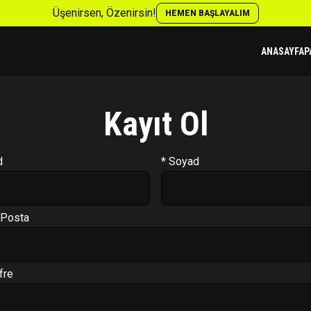
Üşenirsen, Özenirsin!
HEMEN BAŞLAYALIM
ANASAYFA
P
Kayıt Ol
d
* Soyad
-Posta
fre