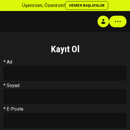
Üşenirsen, Özenirsin!
HEMEN BAŞLAYALIM
Kayıt Ol
Profil
* Ad
Antrenman Programı
Beslenme Programı
Supplement Programı
* Soyad
Soru Cevap
Takip Sistemi
* E-Posta
PT Formu
Paketler