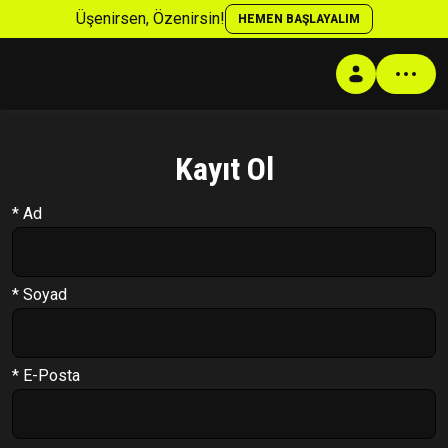
Üşenirsen, Özenirsin!
HEMEN BAŞLAYALIM
Kayıt Ol
Profil
* Ad
Antrenman Programı
Beslenme Programı
Supplement Programı
* Soyad
Soru Cevap
Takip Sistemi
* E-Posta
PT Formu
Paketler