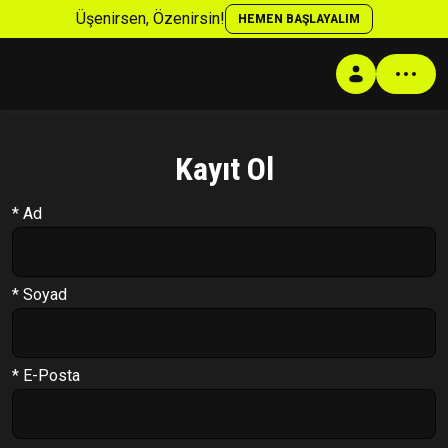
Üşenirsen, Özenirsin!
HEMEN BAŞLAYALIM
Kayıt Ol
Profil
* Ad
Antrenman Programı
Beslenme Programı
Supplement Programı
* Soyad
Soru Cevap
Takip Sistemi
* E-Posta
PT Formu
Paketler